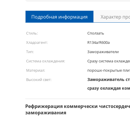
Подробная информация
Характер пр
Стиль:
Сползать
Хладоагент:
R134a/R600a
Тип:
Замораживатели
Система охлаждения:
Сразу система охлажде
Материал:
порошк-покрытые плит
Замораживатель ст
Высокий свет:
сразу охлаждая ко
Рефрижерация коммерчески чистосердеч
замораживания