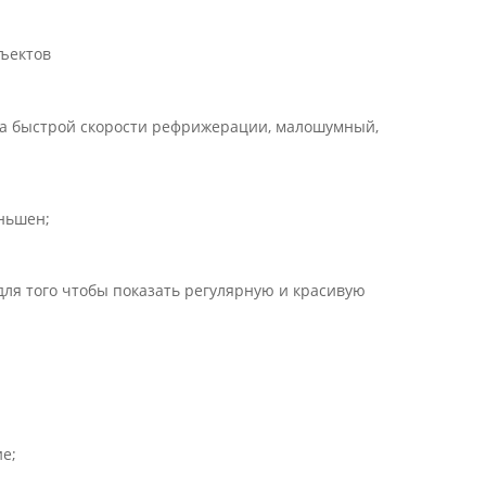
бъектов
ва быстрой скорости рефрижерации, малошумный,
еньшен;
для того чтобы показать регулярную и красивую
е;