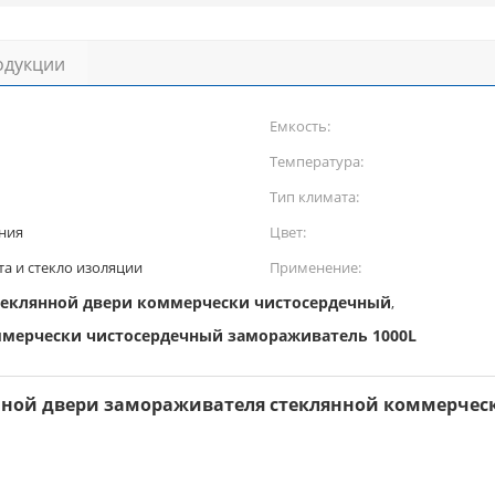
одукции
Емкость:
Температура:
Тип климата:
ния
Цвет:
а и стекло изоляции
Применение:
еклянной двери коммерчески чистосердечный
,
ммерчески чистосердечный замораживатель 1000L
ной двери замораживателя стеклянной коммерческ