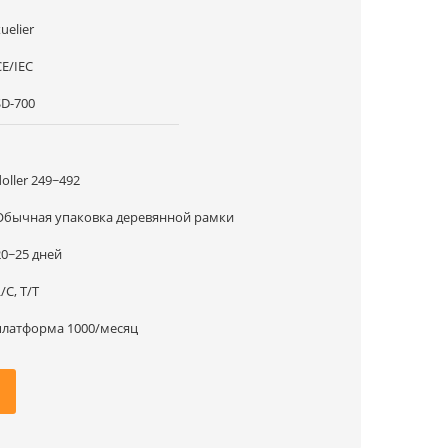
uelier
CE/IEC
SD-700
1
doller 249~492
Обычная упаковка деревянной рамки
20~25 дней
/C, T/T
платформа 1000/месяц