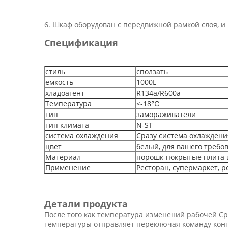
6. Шкаф оборудован с передвижной рамкой слоя, и
Спецификация
стиль
сползать
емкость
1000L
хладоагент
R134a/R600a
Температура
≤-18℃
тип
замораживатели
тип климата
N-ST
система охлаждения
Сразу система охлаждени
цвет
белый, для вашего требо
Материал
порошк-покрытые плита 
Применение
Ресторан, супермаркет, р
Детали продукта
После того как температура изменений рабочей Ср
температуры отправляет переключая команду конт