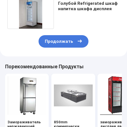
Голубой Refrigerated шкаф
напитка шкафа дисплея
Продолжать
Порекомендованные Продукты
Замораживатель
850mm
замораживат
нержавеющей
коммерчески
дисплея двер