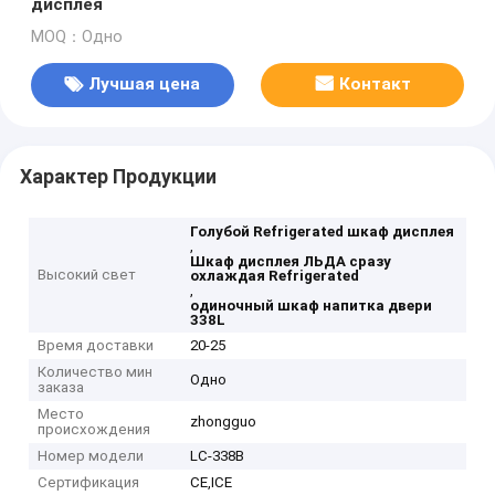
дисплея
MOQ：Одно
Лучшая цена
Контакт
Характер Продукции
Голубой Refrigerated шкаф дисплея
,
Шкаф дисплея ЛЬДА сразу
Высокий свет
охлаждая Refrigerated
,
одиночный шкаф напитка двери
338L
Время доставки
20-25
Количество мин
Одно
заказа
Место
zhongguo
происхождения
Номер модели
LC-338B
Сертификация
CE,ICE