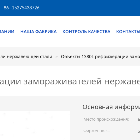
86--15275438726
ПАНИИ
НАША ФАБРИКА
КОНТРОЛЬ КАЧЕСТВА
КОНТАКТ
ели нержавеющей стали
Объекты 1380L рефрижерации зам
ации замораживателей нержав
Основная информ
Место происхождения:
Фирменное
x