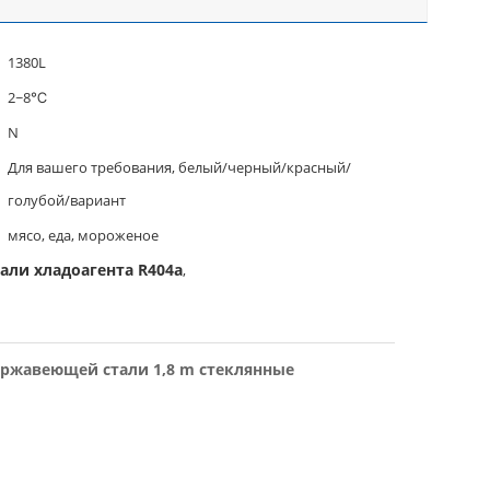
1380L
2~8℃
N
Для вашего требования, белый/черный/красный/
голубой/вариант
мясо, еда, мороженое
ли хладоагента R404a
,
ржавеющей стали 1,8 m стеклянные