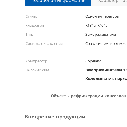
Подробная информация
Характер пр
Стиль:
Одно-температура
Хладоагент:
R134a, R404a
Тип:
Замораживатели
Система охлаждения:
Сразу система охлажде
Компрессор:
Copeland
Замораживатели 1
Высокий свет:
Холодильник нерж
Объекты рефрижерации консерваци
Внедрение продукции