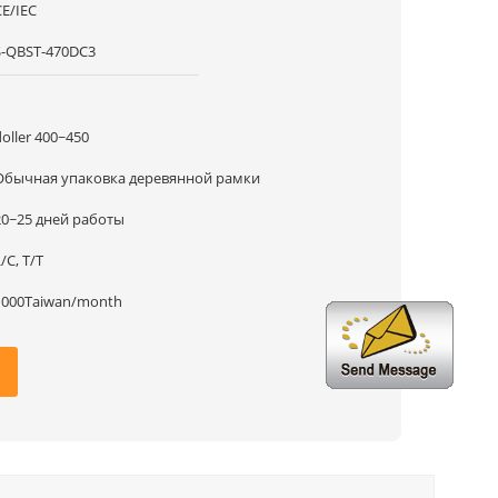
CE/IEC
S-QBST-470DC3
1
doller 400~450
Обычная упаковка деревянной рамки
20~25 дней работы
/C, T/T
1000Taiwan/month