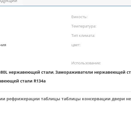
одукции
Емкость:
Температура:
Тип климата:
ния
цвет:
Использование:
380L нержавеющей стали
Замораживатели нержавеющей ста
,
авеющей стали R134a
и рефрижерации таблицы таблицы консервации двери не