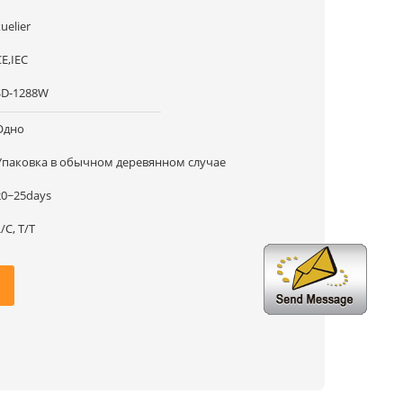
uelier
CE,IEC
SD-1288W
Одно
Упаковка в обычном деревянном случае
20~25days
/C, T/T