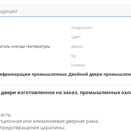
одукции
Хладоагент:
Цвет:
атель комода температуры
Дверь:
kg:
Размер:
рефрижерации промышленные
Двойной двери промышленн
,
вери изготовленное на заказ, промышленные охлад
асть;
 опционная или алюминиевая дверная рама;
 предотвращения царапины;