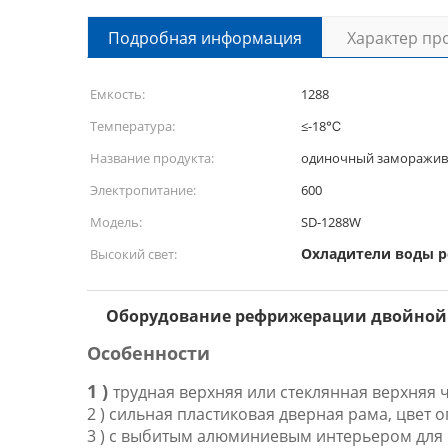
Подробная информация
Характер пр
Емкость:
1288
Температура:
≤-18℃
Название продукта:
одиночный заморажив
Электропитание:
600
Модель:
SD-1288W
Охладители воды 
Высокий свет:
Оборудование рефрижерации двойной д
Особенности
1 )
трудная верхняя или стеклянная верхняя ч
2 ) сильная пластиковая дверная рама, цвет
3 ) с выбитым алюминиевым интерьером для