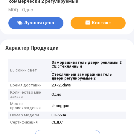
коммерчески 2 регулируемый
MOQ：Одно
Лучшая цена
Контакт
Характер Продукции
Замораживатель двери рекламы 2
CE стеклянный
Высокий свет
,
Стеклянный замораживатель
двери регулируемые 2
Время доставки
20~25days
Количество мин
Одно
заказа
Место
zhongguo
происхождения
Номер модели
LC-660A
Сертификация
CE,IEC