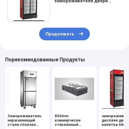
замораживателя двери
коммерчески 2
регулируемый
Продолжать
Порекомендованные Продукты
Замораживатель
850mm
замораживат
нержавеющей
коммерчески
дисплея двер
стали сползая
стеклянный
напитка 660l
стеклянный,
замораживатель,
стеклянный,