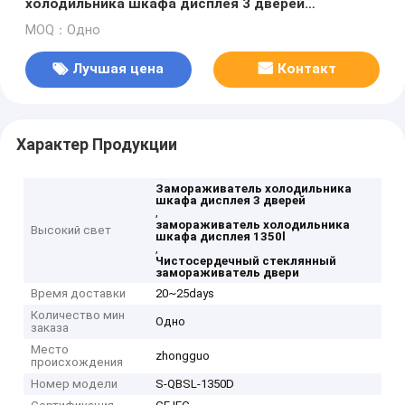
холодильника шкафа дисплея 3 дверей
чистосердечный стеклянный
MOQ：Одно
Лучшая цена
Контакт
Характер Продукции
Замораживатель холодильника
шкафа дисплея 3 дверей
,
замораживатель холодильника
Высокий свет
шкафа дисплея 1350l
,
Чистосердечный стеклянный
замораживатель двери
Время доставки
20~25days
Количество мин
Одно
заказа
Место
zhongguo
происхождения
Номер модели
S-QBSL-1350D