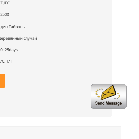
CE,IEC
-2500
один Тайвань
Деревянный случай
20~25days
/C, T/T