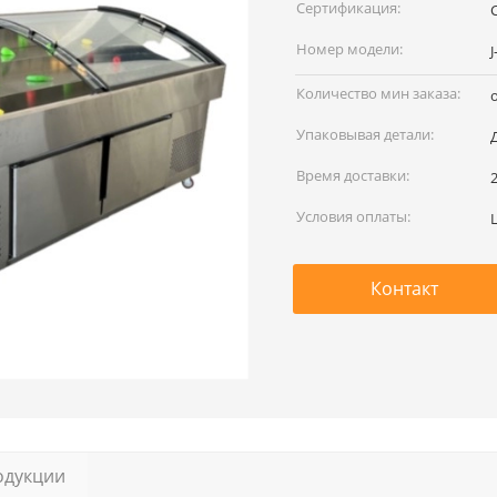
наименование:
Сертификация:
Номер модели:
J
Количество мин заказа:
Упаковывая детали:
Время доставки:
Условия оплаты:
L
Контакт
одукции