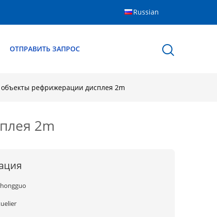
Russian
Ы
ОТПРАВИТЬ ЗАПРОС
 объекты рефрижерации дисплея 2m
плея 2m
ация
zhongguo
uelier