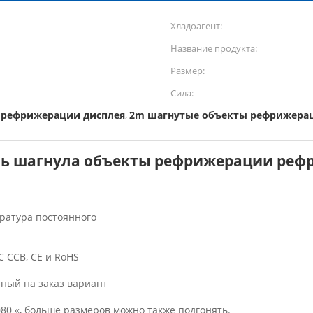
Хладоагент:
Название продукта:
Размер:
Сила:
 рефрижерации дисплея
2m шагнутые объекты рефрижера
,
ь шагнула объекты рефрижерации реф
ратура постоянного
C CCB, CE и RoHS
нный на заказ вариант
0 «, больше размеров можно также подгонять.