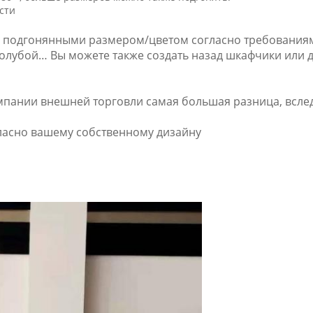
сти
подгонянными размером/цветом согласно требованиям к
 голубой… Вы можете также создать назад шкафчики или 
мпании внешней торговли самая большая разница, вслед
гласно вашему собственному дизайну