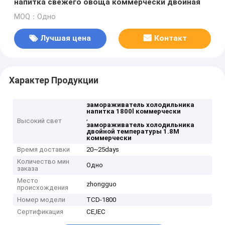
напитка свежего овоща коммерчески двойная
MOQ：Одно
Лучшая цена
Контакт
Характер Продукции
замораживатель холодильника
напитка 1800l коммерчески
,
Высокий свет
замораживатель холодильника
двойной температуры 1.8M
коммерчески
Время доставки
20~25days
Количество мин
Одно
заказа
Место
zhongguo
происхождения
Номер модели
TCD-1800
Сертификация
CE,IEC