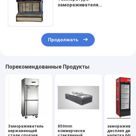
замораживателя
холодильника напитка
свежего овоща
коммерчески двойная
Продолжать
Порекомендованные Продукты
Замораживатель
850mm
замораживат
нержавеющей
коммерчески
дисплея двер
стали сползая
стеклянный
напитка 660l