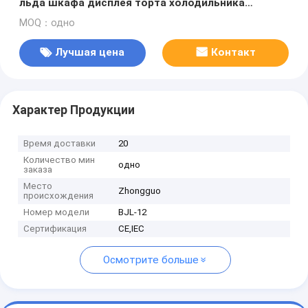
льда шкафа дисплея торта холодильника
дисплея шкафа окуная соуса мороженого multi
MOQ：одно
Лучшая цена
Контакт
Характер Продукции
Время доставки
20
Количество мин
одно
заказа
Место
Zhongguo
происхождения
Номер модели
BJL-12
Сертификация
CE,IEC
Осмотрите больше