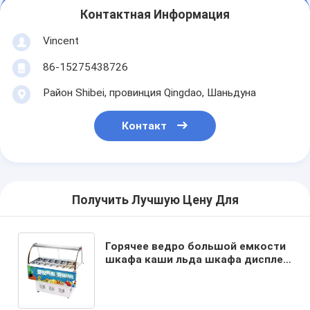
Контактная Информация
Vincent
86-15275438726
Район Shibei, провинция Qingdao, Шаньдуна
Контакт
Получить Лучшую Цену Для
Горячее ведро большой емкости
шкафа каши льда шкафа дисплея
торта холодильника дисплея
шкафа окуная соуса мороженого
multi