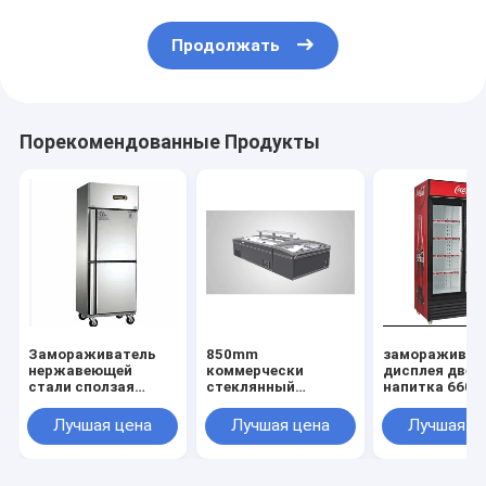
Продолжать
Порекомендованные Продукты
Замораживатель
850mm
замораживат
нержавеющей
коммерчески
дисплея двер
стали сползая
стеклянный
напитка 660l
стеклянный,
замораживатель,
стеклянный,
замораживатель
замораживатель
замораживат
Лучшая цена
Лучшая цена
Лучшая ц
нержавеющей
IEC сразу охлаждая
дисплея двер
стали 450l сползая
коммерчески
2000mm
стеклянный,
стеклянный
стеклянный
замораживатель