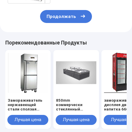
Продолжать
Порекомендованные Продукты
Замораживатель
850mm
замораживат
нержавеющей
коммерчески
дисплея двер
стали сползая
стеклянный
напитка 660l
стеклянный,
замораживатель,
стеклянный,
замораживатель
замораживатель
замораживат
Лучшая цена
Лучшая цена
Лучшая ц
нержавеющей
IEC сразу охлаждая
дисплея двер
стали 450l сползая
коммерчески
2000mm
стеклянный,
стеклянный
стеклянный