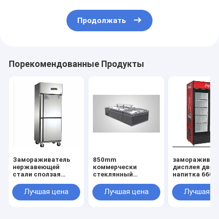
Продолжать
Порекомендованные Продукты
Замораживатель
850mm
замораживат
нержавеющей
коммерчески
дисплея двер
стали сползая
стеклянный
напитка 660l
стеклянный,
замораживатель,
стеклянный,
замораживатель
замораживатель
замораживат
Лучшая цена
Лучшая цена
Лучшая ц
нержавеющей
IEC сразу охлаждая
дисплея двер
стали 450l сползая
коммерчески
2000mm
стеклянный,
стеклянный
стеклянный
замораживатель