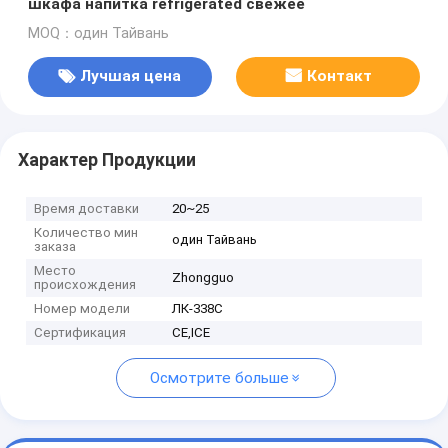
шкафа напитка refrigerated свежее
MOQ：один Тайвань
Лучшая цена
Контакт
Характер Продукции
Время доставки
20~25
Количество мин
один Тайвань
заказа
Место
Zhongguo
происхождения
Номер модели
ЛК-338С
Сертификация
CE,ICE
Осмотрите больше