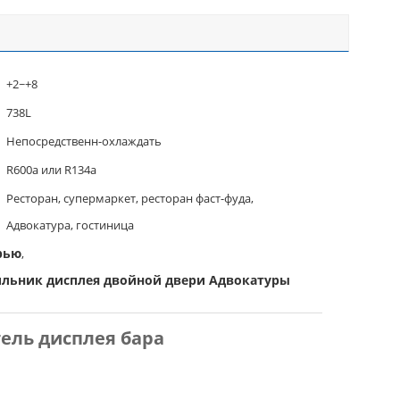
+2~+8
738L
Непосредственн-охлаждать
R600a или R134a
Ресторан, супермаркет, ресторан фаст-фуда,
Адвокатура, гостиница
рью
,
льник дисплея двойной двери Адвокатуры
ель дисплея бара