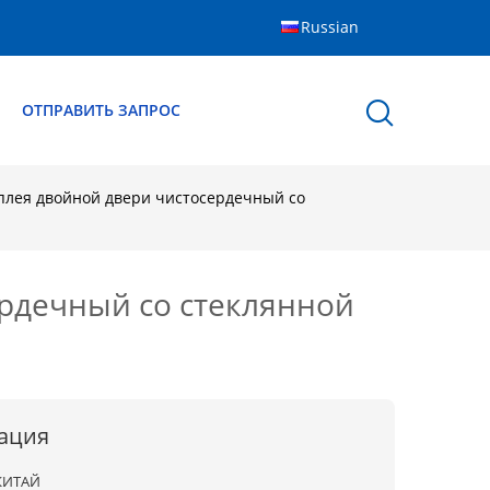
Russian
Ы
ОТПРАВИТЬ ЗАПРОС
плея двойной двери чистосердечный со
рдечный со стеклянной
ация
КИТАЙ