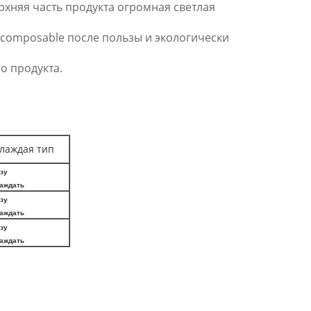
рхняя часть продукта огромная светлая
ecomposable после пользы и экологически
о продукта.
лаждая тип
зу
аждать
зу
аждать
зу
аждать