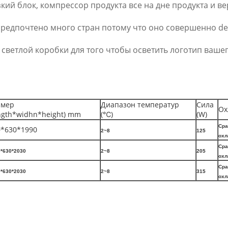
кий блок, компрессор продукта все на дне продукта и ве
 предпочтено много стран потому что оно совершенно d
 светлой коробки для того чтобы осветить логотип вашег
змер
Диапазон температур
Сила
Ох
ngth*widhn*height) mm
(℃)
(W)
Сра
0*630*1990
2~8
125
охл
Сра
*630*2030
2~8
205
охл
Сра
*630*2030
2~8
315
охл