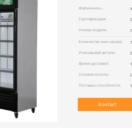
Фирменное
наименование:
Сертификация:
Номер модели:
Количество мин заказа:
Упаковывая детали:
Время доставки:
Условия оплаты:
L
Поставка способности:
Контакт