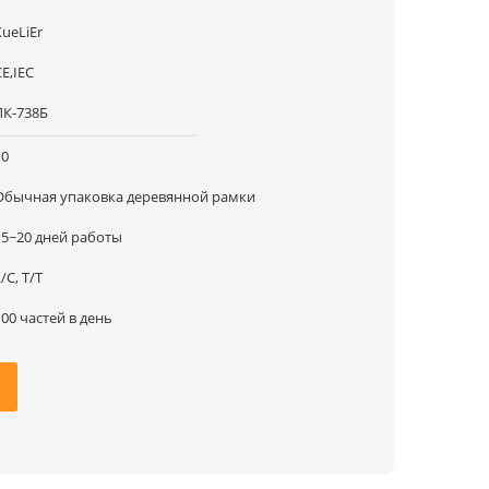
XueLiEr
CE,IEC
ЛК-738Б
10
Обычная упаковка деревянной рамки
15~20 дней работы
/C, T/T
100 частей в день