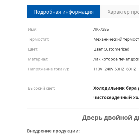
Подробная информация
Характер пр
Имя:
ЛК-738Б
Термостат:
Механический термост
Цвет:
Цвет Customerized
Материал:
Лак которое печет дос
Напряжение тока (v):
110V~240V 50HZ~60HZ
Холодильник бара 
Высокий свет:
чистосердечный хо
Дверь двойной д
Внедрение продукции: