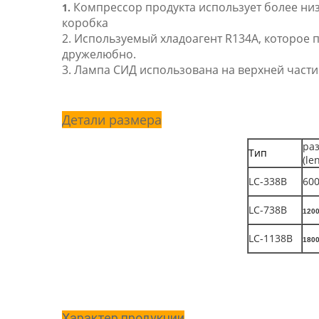
Компрессор продукта использует более низ
1.
коробка
2. Используемый хладоагент R134A, которое
дружелюбно.
3. Лампа СИД использована на верхней части
Детали размера
ра
Тип
(le
LC-338B
60
LC-738B
1200
LC-1138B
1800
Характер продукции