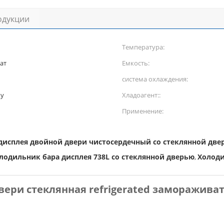
одукции
Температура:
ат
Емкость:
система охлаждения:
ку
Хладоагент::
Применение:
дисплея двойной двери чистосердечный со стеклянной две
лодильник бара дисплея 738L со стеклянной дверью
Холоди
,
вери стеклянная refrigerated замораживат