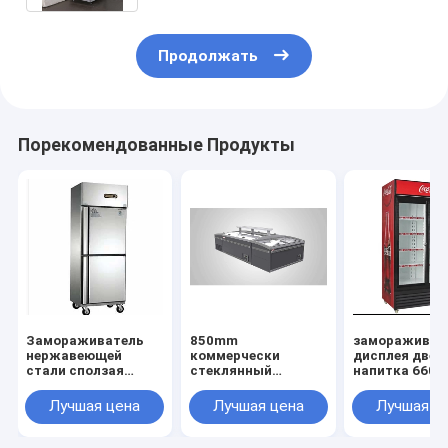
Продолжать
Порекомендованные Продукты
Замораживатель
850mm
замораживат
нержавеющей
коммерчески
дисплея двер
стали сползая
стеклянный
напитка 660l
стеклянный,
замораживатель,
стеклянный,
замораживатель
замораживатель
замораживат
Лучшая цена
Лучшая цена
Лучшая ц
нержавеющей
IEC сразу охлаждая
дисплея двер
стали 450l сползая
коммерчески
2000mm
стеклянный,
стеклянный
стеклянный