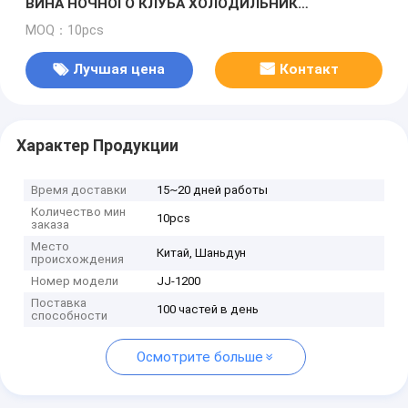
ВИНА НОЧНОГО КЛУБА ХОЛОДИЛЬНИК
ПРЕДАННОГО ВЕРТИКАЛЬНЫЙ
MOQ：10pcs
Лучшая цена
Контакт
Характер Продукции
Время доставки
15~20 дней работы
Количество мин
10pcs
заказа
Место
Китай, Шаньдун
происхождения
Номер модели
JJ-1200
Поставка
100 частей в день
способности
Осмотрите больше