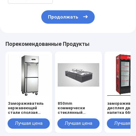
Продолжать
Порекомендованные Продукты
Замораживатель
850mm
замораживат
нержавеющей
коммерчески
дисплея двер
стали сползая
стеклянный
напитка 660l
стеклянный,
замораживатель,
стеклянный,
замораживатель
замораживатель
замораживат
Лучшая цена
Лучшая цена
Лучшая ц
нержавеющей
IEC сразу охлаждая
дисплея двер
стали 450l сползая
коммерчески
2000mm
стеклянный,
стеклянный
стеклянный