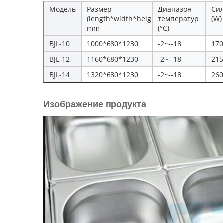
Модель
Размер
Диапазон
Си
(length*width*height)
температур
(W)
mm
(°C)
BJL-10
1000*680*1230
-2~--18
170
BJL-12
1160*680*1230
-2~--18
215
BJL-14
1320*680*1230
-2~--18
260
Изображение продукта