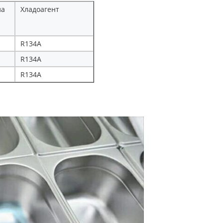
ла
Хладоагент
R134A
R134A
R134A
Оставьте сообщение
Мы скоро тебе перезвоним!