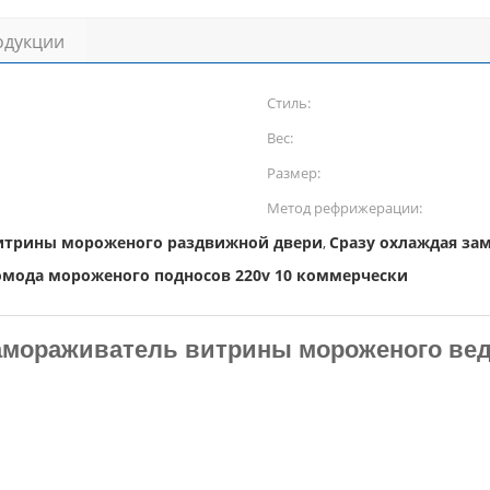
одукции
Стиль:
Вес:
Размер:
Метод рефрижерации:
итрины мороженого раздвижной двери
Сразу охлаждая з
,
мода мороженого подносов 220v 10 коммерчески
амораживатель витрины мороженого вед