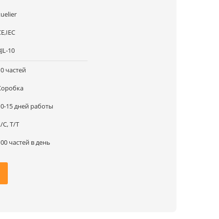
uelier
CE,IEC
JL-10
10 частей
Коробка
10-15 дней работы
/C, T/T
100 частей в день