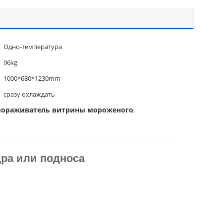
Одно-температура
96kg
1000*680*1230mm
сразу охлаждать
амораживатель витрины мороженого
,
ра или подноса