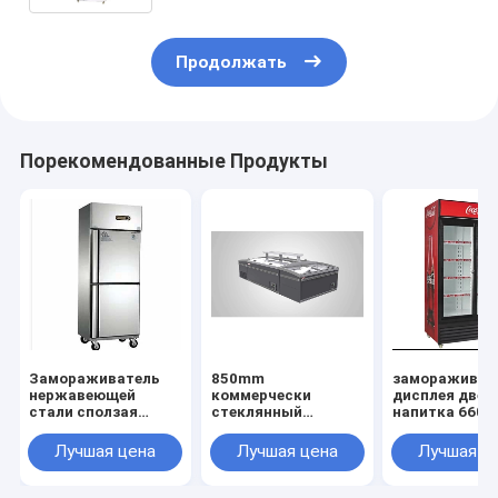
Продолжать
Порекомендованные Продукты
Замораживатель
850mm
замораживат
нержавеющей
коммерчески
дисплея двер
стали сползая
стеклянный
напитка 660l
стеклянный,
замораживатель,
стеклянный,
замораживатель
замораживатель
замораживат
Лучшая цена
Лучшая цена
Лучшая ц
нержавеющей
IEC сразу охлаждая
дисплея двер
стали 450l сползая
коммерчески
2000mm
стеклянный,
стеклянный
стеклянный